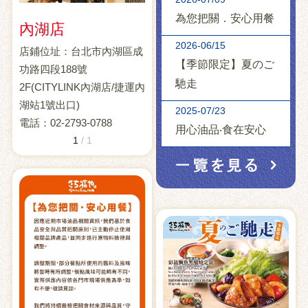
為您把關．安心用餐
內湖店
2026-06/15
店鋪位址：台北市內湖區成
【季節限定】夏のご
功路四段188號
馳走
2F(CITYLINK內湖店/捷運內
湖站1號出口)
2025-07/23
電話：02-2793-0788
用心油品‧食在安心
1
/
1