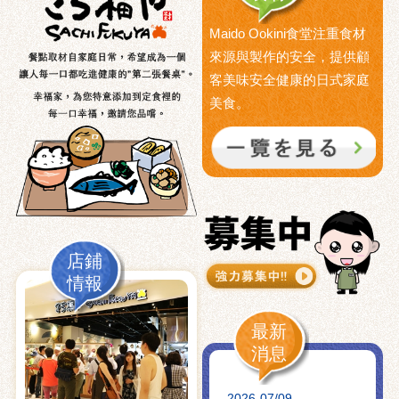
Maido Ookini食堂注重食材
來源與製作的安全，提供顧
客美味安全健康的日式家庭
美食。
店鋪
情報
最新
消息
2026-07/09