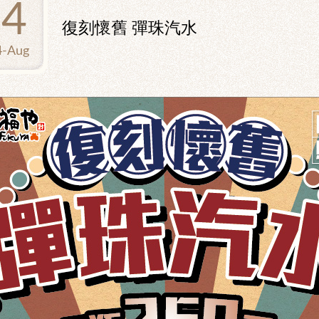
14
復刻懷舊 彈珠汽水
4-Aug